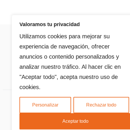
Valoramos tu privacidad
Utilizamos cookies para mejorar su
experiencia de navegación, ofrecer
anuncios o contenido personalizados y
© 2025 Nosolosuerte. Todos los derechos reserva
analizar nuestro tráfico. Al hacer clic en
Funciona con
WordPress
.
"Aceptar todo", acepta nuestro uso de
cookies.
Aviso Legal
Política de Privacidad
Política de Cookies
Personalizar
Rechazar todo
Aceptar todo