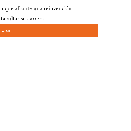
na que afronte una reinvención
atapultar su carrera
prar